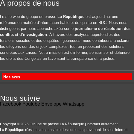
À propos de nous
A
u
Le site web du groupe de presse
La République
est aujourd’hui une
référence en matière d’information fiable et de qualité en RDC. Nous nous
e
distinguons par notre approche axée sur le
journalisme de résolution des
s
conflits
et
d’investigation
. À travers des analyses approfondies des
c
tensions sociales et des enquêtes rigoureuses, nous contribuons à éclairer
les citoyens sur des enjeux complexes, tout en proposant des solutions
a
concrètes aux crises. Notre mission est d’informer, sensibiliser et défendre
les droits des Congolais en favorisant la transparence et la justice.
é
g
Nos axes
o
e
Nous suivre
s
Facebook
Youtube
Envelope
Whatsapp
Santé
Sport
Copyright © 2026 Groupe de presse La République | Informer autrement
Grand-Dossier
La République n'est pas responsable des contenus provenant de sites Internet
Culture