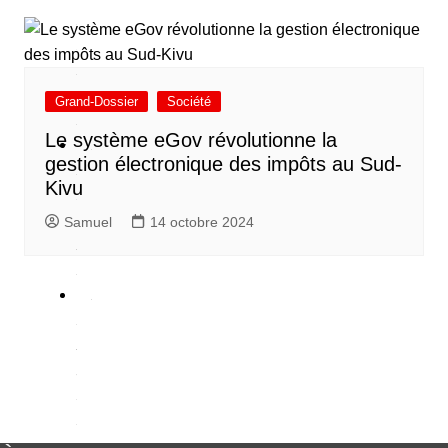
c
é
Grand-Dossier
Société
é
Le système eGov révolutionne la
S
gestion électronique des impôts au Sud-
é
Kivu
c
Samuel
14 octobre 2024
u
é
P
o
q
u
e