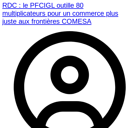
RDC : le PFCIGL outille 80
multiplicateurs pour un commerce plus
juste aux frontières COMESA