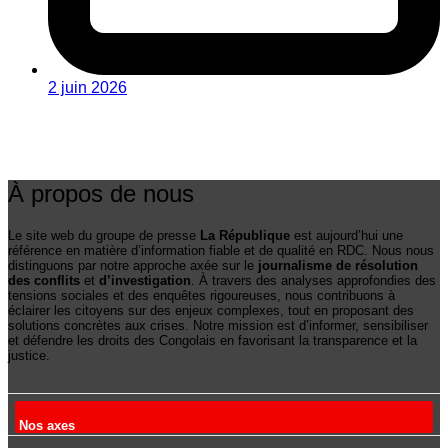
2 juin 2026
À propos de nous
Le site web du groupe de presse
La République
est aujourd’hui une
référence en matière d’information fiable et de qualité en RDC. Nous nous
distinguons par notre approche axée sur le
journalisme de résolution
des conflits
et
d’investigation
. À travers des analyses approfondies des
tensions sociales et des enquêtes rigoureuses, nous contribuons à
éclairer les citoyens sur des enjeux complexes, tout en proposant des
solutions concrètes aux crises. Notre mission est d’informer, sensibiliser
et défendre les droits des Congolais en favorisant la transparence et la
justice.
Nos axes