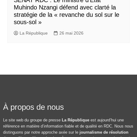
SÉNAT RDC : Le ministre d’État
Muhindo Nzangi défend avec clarté la
stratégie de la « revanche du sol sur le
sous-sol »
La République
26 mai 2026
À propos de nous
Le site web du groupe de presse
La République
est aujourd’hui une
référence en matière d’information fiable et de qualité en RDC. Nous nous
distinguons par notre approche axée sur le
journalisme de résolution