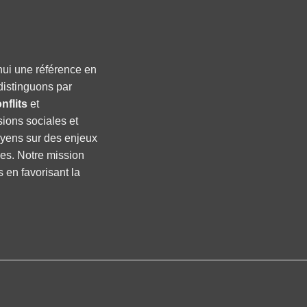
hui une référence en
distinguons par
nflits
et
sions sociales et
oyens sur des enjeux
ses. Notre mission
s en favorisant la