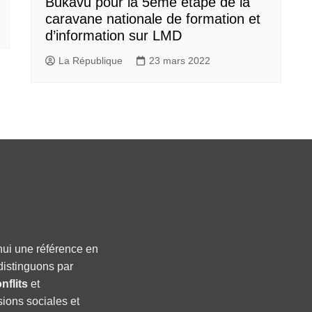
Bukavu pour la 5eme étape de la
caravane nationale de formation et
d’information sur LMD
La République
23 mars 2022
hui une référence en
distinguons par
nflits
et
sions sociales et