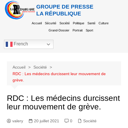
GROUPE DE PRESSE
LA RÉPUBLIQUE
Accueil
Sécurité
Société
Politique
Santé
Culture
Grand-Dossier
Portrait
Sport
French
Accueil
Société
RDC : Les médecins durcissent leur mouvement de
grève.
RDC : Les médecins durcissent
leur mouvement de grève.
valery
20 juillet 2021
0
Société