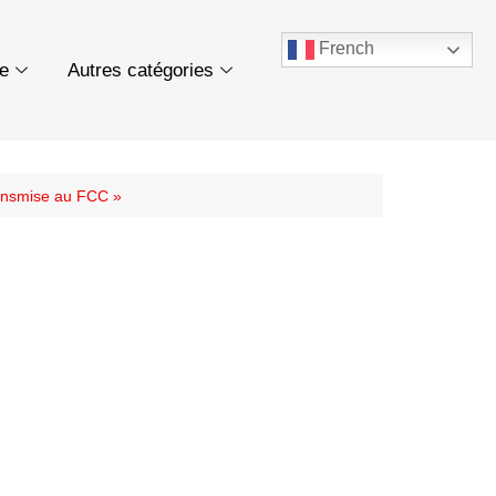
French
ue
Autres catégories
transmise au FCC »