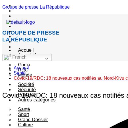
Menu
Groupe de presse La République
GROUPE DE PRESSE
LA RÉPUBLIQUE
Accueil
Actualité
French
Goma
Accueil
RDC
Santé
Monde
Covid-19/RDC: 18 nouveaux cas notifiés au Nord-Kivu ce 
Société
Sécurité
Covid-19/RDC: 18 nouveaux cas notifiés au
Politique
Autres catégories
Santé
Sport
Grand-Dossier
Culture