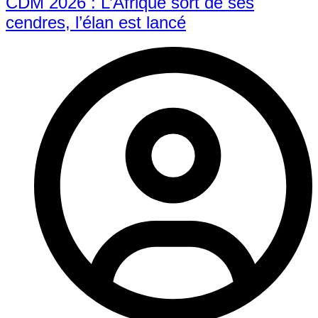
CDM 2026 : L’Afrique sort de ses
cendres, l’élan est lancé