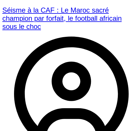
Séisme à la CAF : Le Maroc sacré
champion par forfait, le football africain
sous le choc