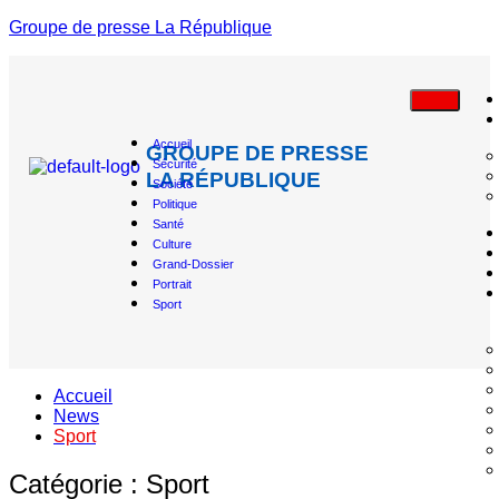
Groupe de presse La République
Accueil
GROUPE DE PRESSE
Sécurité
LA RÉPUBLIQUE
Société
Politique
Santé
Culture
Grand-Dossier
Portrait
Sport
Accueil
News
Sport
Catégorie :
Sport