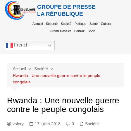
GROUPE DE PRESSE
LA RÉPUBLIQUE
Accueil
Sécurité
Société
Politique
Santé
Culture
Grand-Dossier
Portrait
Sport
French
Accueil
Société
Rwanda : Une nouvelle guerre contre le peuple
congolais
Rwanda : Une nouvelle guerre
contre le peuple congolais
valery
17 juillet 2018
0
Société