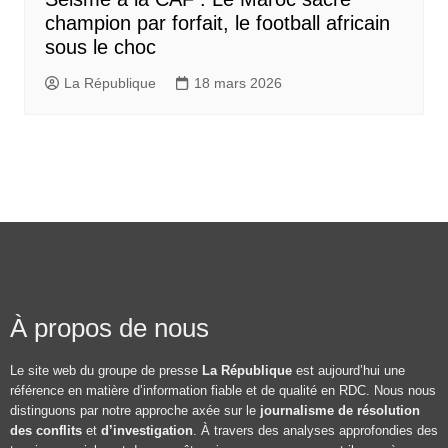
champion par forfait, le football africain
sous le choc
La République
18 mars 2026
À propos de nous
Le site web du groupe de presse
La République
est aujourd’hui une
référence en matière d’information fiable et de qualité en RDC. Nous nous
distinguons par notre approche axée sur le
journalisme de résolution
des conflits
et
d’investigation
. À travers des analyses approfondies des