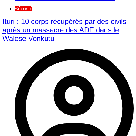
Sécurité
Ituri : 10 corps récupérés par des civils
après un massacre des ADF dans le
Walese Vonkutu