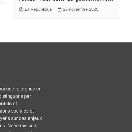
La République
26 novembre 2025
hui une référence en
distinguons par
nflits
et
sions sociales et
oyens sur des enjeux
ses. Notre mission