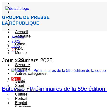
GROUPE DE PRESSE
LA RÉPUBLIQUE
Accueil
Actualité
Accueil
2025
Goma
mars
RDC
29
Monde
Jour :
29 mars 2025
Société
Sécurité
Politique
Autres catégories
Sport
Santé
Sport
Butembo : Préliminaires de la 59e édition 
Grand-Dossier
Culture
Portrait
Emploi