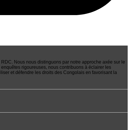
 en RDC. Nous nous distinguons par notre approche axée sur le
 enquêtes rigoureuses, nous contribuons à éclairer les
iser et défendre les droits des Congolais en favorisant la