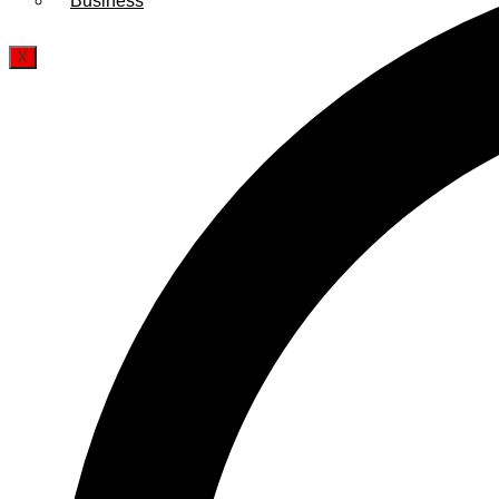
Business
X