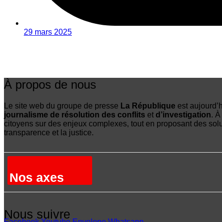
29 mars 2025
À propos de nous
Le site web du groupe de presse
La République
est aujourd’h
journalisme de résolution des conflits
et
d’investigation
. À
citoyens sur des enjeux complexes, tout en proposant des soluti
transparence et la justice.
Nos axes
Nous suivre
Facebook
Youtube
Envelope
Whatsapp