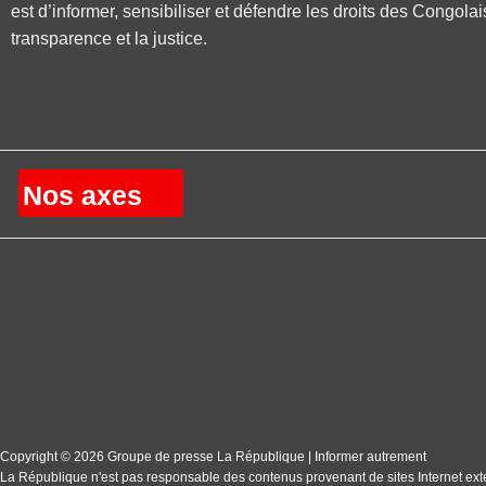
est d’informer, sensibiliser et défendre les droits des Congolai
transparence et la justice.
Nos axes
Copyright © 2026 Groupe de presse La République | Informer autrement
La République n'est pas responsable des contenus provenant de sites Internet ext