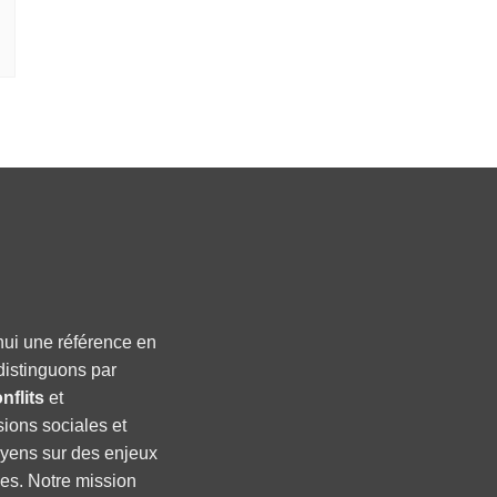
hui une référence en
distinguons par
nflits
et
sions sociales et
oyens sur des enjeux
ses. Notre mission