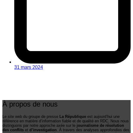
31 mars 2024
À propos de nous
Le site web du groupe de presse
La République
est aujourd’hui une
référence en matière d’information fiable et de qualité en RDC. Nous nous
distinguons par notre approche axée sur le
journalisme de résolution
des conflits
et
d’investigation
. À travers des analyses approfondies des