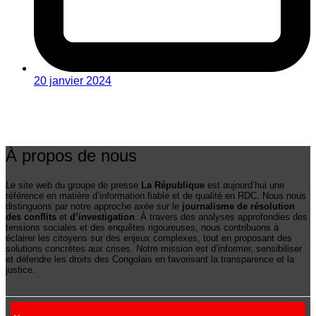
20 janvier 2024
À propos de nous
Le site web du groupe de presse
La République
est aujourd’hui une
référence en matière d’information fiable et de qualité en RDC. Nous nous
distinguons par notre approche axée sur le
journalisme de résolution
des conflits
et
d’investigation
. À travers des analyses approfondies des
tensions sociales et des enquêtes rigoureuses, nous contribuons à
éclairer les citoyens sur des enjeux complexes, tout en proposant des
solutions concrètes aux crises. Notre mission est d’informer, sensibiliser
et défendre les droits des Congolais en favorisant la transparence et la
justice.