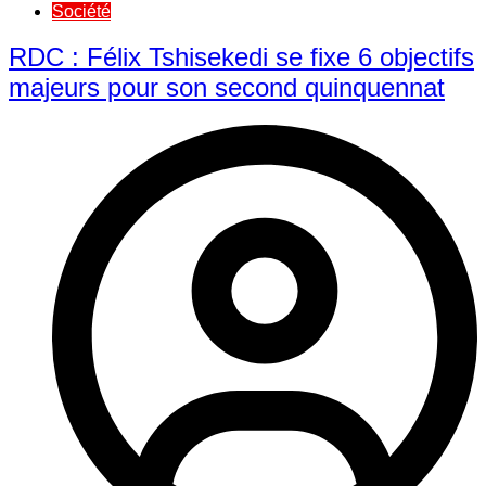
Société
RDC : Félix Tshisekedi se fixe 6 objectifs
majeurs pour son second quinquennat