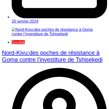
20 janvier 2024
Société
Nord-Kivu:des poches de résistance à
Goma contre l’investiture de Tshisekedi