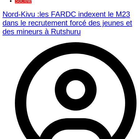
Société
Nord-Kivu :les FARDC indexent le M23
dans le recrutement forcé des jeunes et
des mineurs à Rutshuru