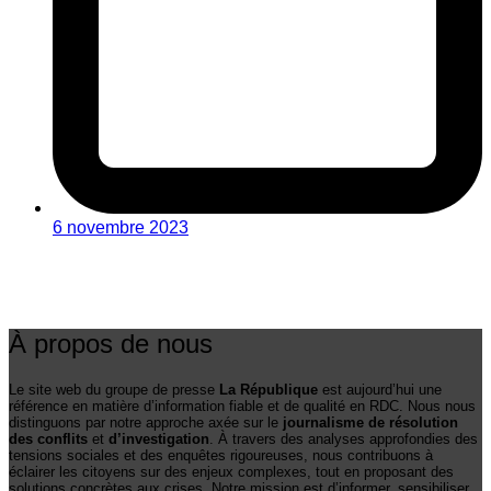
6 novembre 2023
À propos de nous
Le site web du groupe de presse
La République
est aujourd’hui une
référence en matière d’information fiable et de qualité en RDC. Nous nous
distinguons par notre approche axée sur le
journalisme de résolution
des conflits
et
d’investigation
. À travers des analyses approfondies des
tensions sociales et des enquêtes rigoureuses, nous contribuons à
éclairer les citoyens sur des enjeux complexes, tout en proposant des
solutions concrètes aux crises. Notre mission est d’informer, sensibiliser