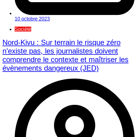
10 octobre 2023
Société
Nord-Kivu : Sur terrain le risque zéro
n’existe pas, les journalistes doivent
comprendre le contexte et maîtriser les
évènements dangereux (JED)