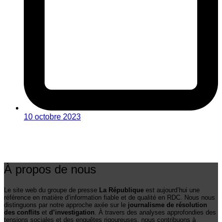
10 octobre 2023
À propos de nous
Le site web du groupe de presse
La République
est aujourd’hui une
référence en matière d’information fiable et de qualité en RDC. Nous nous
distinguons par notre approche axée sur le
journalisme de résolution
des conflits
et
d’investigation
. À travers des analyses approfondies des
tensions sociales et des enquêtes rigoureuses, nous contribuons à