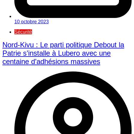
10 octobre 2023
Sécurité
Nord-Kivu : Le parti politique Debout la
Patrie s’installe à Lubero avec une
centaine d’adhésions massives