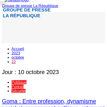
Groupe de presse La République
GROUPE DE PRESSE
LA RÉPUBLIQUE
Accueil
2023
octobre
10
Jour :
10 octobre 2023
Politique
Portrait
Sécurité
Goma : Entre profession, dynamisme