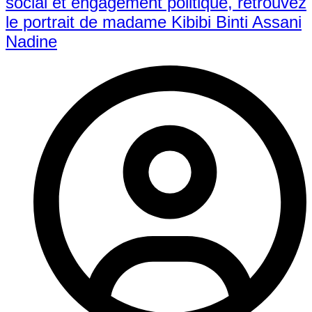
social et engagement politique, retrouvez
le portrait de madame Kibibi Binti Assani
Nadine