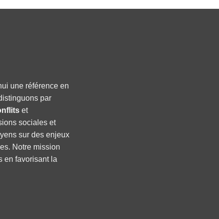
hui une référence en
distinguons par
nflits
et
sions sociales et
oyens sur des enjeux
ses. Notre mission
s en favorisant la