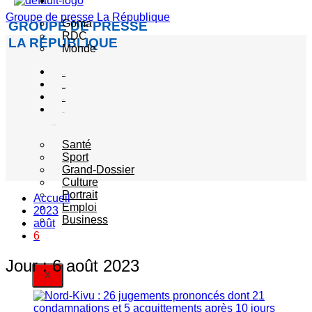
Actualité
Groupe de presse La République
Goma
GROUPE DE PRESSE
RDC
LA RÉPUBLIQUE
Monde
Société
Sécurité
Politique
Autres
catégories
Santé
Sport
Grand-Dossier
Culture
Portrait
Accueil
Emploi
2023
Business
août
6
Jour :
6 août 2023
X