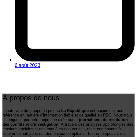
6 août 2023
À propos de nous
Le site web du groupe de presse
La République
est aujourd’hui une
référence en matière d’information fiable et de qualité en RDC. Nous nous
distinguons par notre approche axée sur le
journalisme de résolution
des conflits
et
d’investigation
. À travers des analyses approfondies des
tensions sociales et des enquêtes rigoureuses, nous contribuons à
éclairer les citoyens sur des enjeux complexes, tout en proposant des