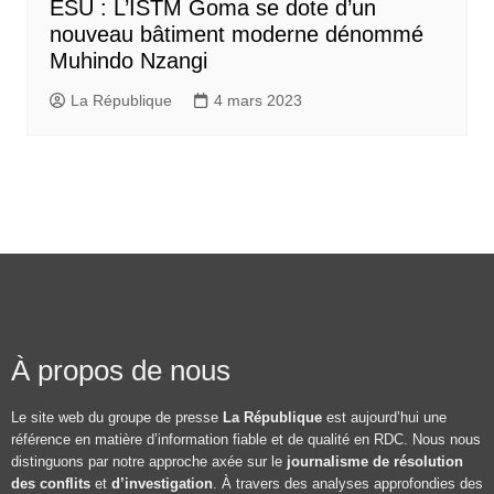
ESU : L’ISTM Goma se dote d’un
nouveau bâtiment moderne dénommé
Muhindo Nzangi
La République
4 mars 2023
À propos de nous
Le site web du groupe de presse
La République
est aujourd’hui une
référence en matière d’information fiable et de qualité en RDC. Nous nous
distinguons par notre approche axée sur le
journalisme de résolution
des conflits
et
d’investigation
. À travers des analyses approfondies des