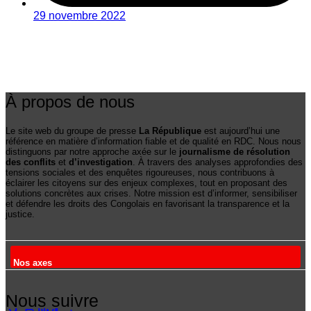
29 novembre 2022
À propos de nous
Le site web du groupe de presse
La République
est aujourd’hui une
référence en matière d’information fiable et de qualité en RDC. Nous nous
distinguons par notre approche axée sur le
journalisme de résolution
des conflits
et
d’investigation
. À travers des analyses approfondies des
tensions sociales et des enquêtes rigoureuses, nous contribuons à
éclairer les citoyens sur des enjeux complexes, tout en proposant des
solutions concrètes aux crises. Notre mission est d’informer, sensibiliser
et défendre les droits des Congolais en favorisant la transparence et la
justice.
Nos axes
Nous suivre