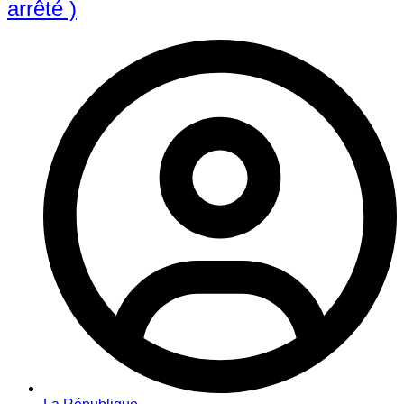
arrêté )