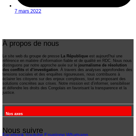
7 mars 2022
À propos de nous
Le site web du groupe de presse
La République
est aujourd’hui une
référence en matière d’information fiable et de qualité en RDC. Nous nous
distinguons par notre approche axée sur le
journalisme de résolution
des conflits
et
d’investigation
. À travers des analyses approfondies des
tensions sociales et des enquêtes rigoureuses, nous contribuons à
éclairer les citoyens sur des enjeux complexes, tout en proposant des
solutions concrètes aux crises. Notre mission est d’informer, sensibiliser
et défendre les droits des Congolais en favorisant la transparence et la
justice.
Nos axes
Nous suivre
Facebook
Youtube
Envelope
Whatsapp