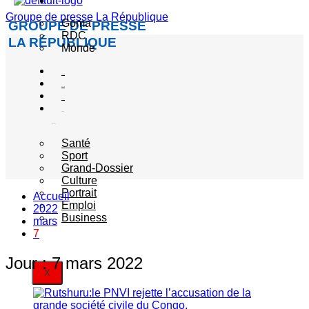
Actualité
Groupe de presse La République
Goma
GROUPE DE PRESSE
RDC
LA RÉPUBLIQUE
Monde
Société
Sécurité
Politique
Autres
catégories
Santé
Sport
Grand-Dossier
Culture
Portrait
Accueil
Emploi
2022
Business
mars
7
Jour :
7 mars 2022
X