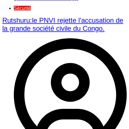
Sécurité
Rutshuru:le PNVI rejette l’accusation de
la grande société civile du Congo.