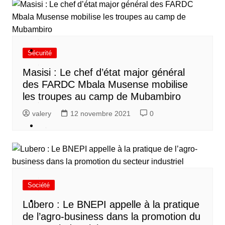
é
é
Sécurité
S
é
Masisi : Le chef d’état major général
c
des FARDC Mbala Musense mobilise
u
les troupes au camp de Mubambiro
valery
12 novembre 2021
0
é
P
o
q
u
Société
e
Lubero : Le BNEPI appelle à la pratique
A
de l’agro-business dans la promotion du
u