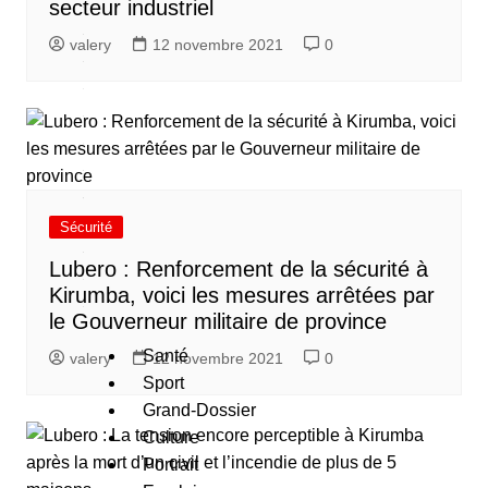
secteur industriel
e
valery
12 novembre 2021
0
s
c
a
é
g
Sécurité
o
Lubero : Renforcement de la sécurité à
e
Kirumba, voici les mesures arrêtées par
s
le Gouverneur militaire de province
Santé
valery
12 novembre 2021
0
Sport
Grand-Dossier
Culture
Portrait