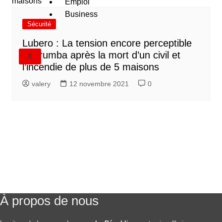
Emploi
Business
Sécurité
Lubero : La tension encore perceptible
à Kirumba après la mort d’un civil et
X
l’incendie de plus de 5 maisons
valery
12 novembre 2021
0
À propos de nous