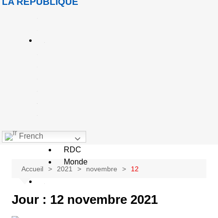
LA RÉPUBLIQUE
u
e
A
c
u
a
é
French
Goma
RDC
Monde
Accueil
2021
novembre
12
S
Jour :
12 novembre 2021
o
c