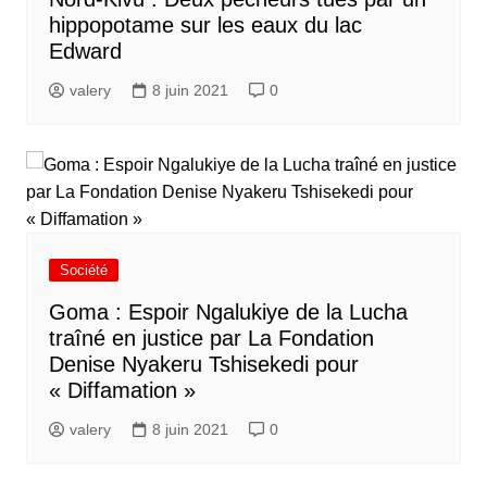
hippopotame sur les eaux du lac
Edward
valery
8 juin 2021
0
Société
Goma : Espoir Ngalukiye de la Lucha
traîné en justice par La Fondation
Denise Nyakeru Tshisekedi pour
« Diffamation »
valery
8 juin 2021
0