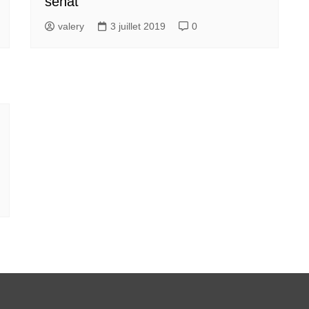
sénat
valery
3 juillet 2019
0