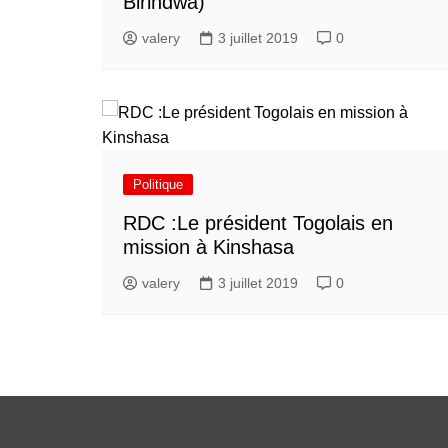
Birindwa)
valery
3 juillet 2019
0
Politique
RDC :Le président Togolais en
mission à Kinshasa
valery
3 juillet 2019
0