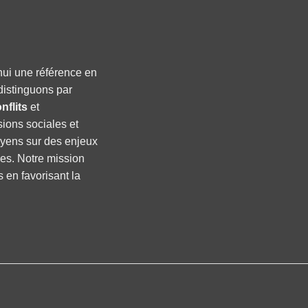
hui une référence en
distinguons par
nflits
et
sions sociales et
oyens sur des enjeux
ses. Notre mission
s en favorisant la