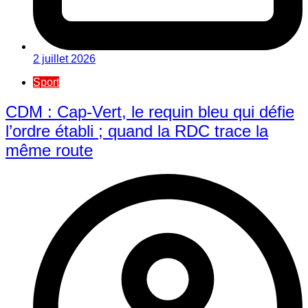
2 juillet 2026
Sport
CDM : Cap-Vert, le requin bleu qui défie
l’ordre établi ; quand la RDC trace la
même route