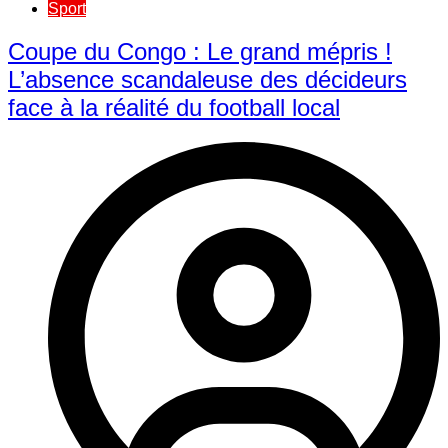
Sport
​Coupe du Congo : Le grand mépris !
L’absence scandaleuse des décideurs
face à la réalité du football local