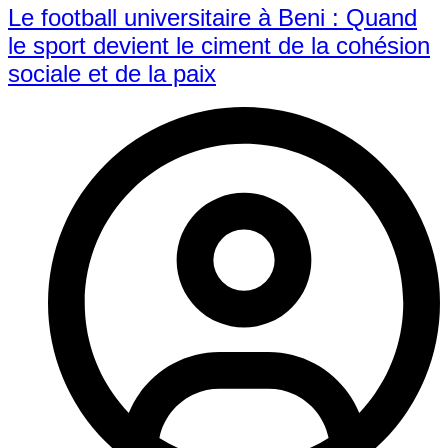
Le football universitaire à Beni : Quand
le sport devient le ciment de la cohésion
sociale et de la paix