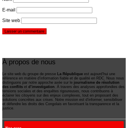
E-mail
Site web
À propos de nous
Le site web du groupe de presse
La République
est aujourd’hui une
référence en matière d’information fiable et de qualité en RDC. Nous nous
distinguons par notre approche axée sur le
journalisme de résolution
des conflits
et
d’investigation
. À travers des analyses approfondies des
tensions sociales et des enquêtes rigoureuses, nous contribuons à
éclairer les citoyens sur des enjeux complexes, tout en proposant des
solutions concrètes aux crises. Notre mission est d’informer, sensibiliser
et défendre les droits des Congolais en favorisant la transparence et la
justice.