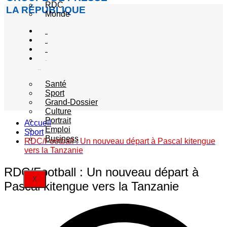
RDC
LA RÉPUBLIQUE
Monde
Société
Sécurité
Politique
Autres
catégories
Santé
Sport
Grand-Dossier
Culture
Portrait
Accueil
Emploi
Sport
Business
RDC/Football : Un nouveau départ à Pascal kitengue
vers la Tanzanie
RDC/Football : Un nouveau départ à
X
Pascal kitengue vers la Tanzanie