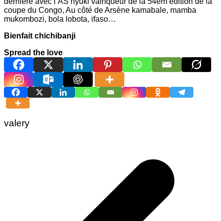
dernière avec l’AS nyuki vainqueur de la 54em édition de la
coupe du Congo, Au côté de Arsène kamabale, mamba
mukombozi, bola lobota, ifaso…
Bienfait chichibanji
Spread the love
valery
Navigation
de
l’article