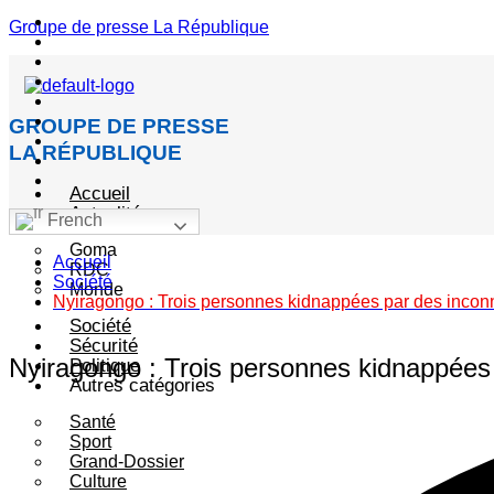
Menu
Groupe de presse La République
GROUPE DE PRESSE
LA RÉPUBLIQUE
Accueil
Actualité
French
Goma
Accueil
RDC
Société
Monde
Nyiragongo : Trois personnes kidnappées par des incon
Société
Sécurité
Nyiragongo : Trois personnes kidnappées
Politique
Autres catégories
Santé
Sport
Grand-Dossier
Culture