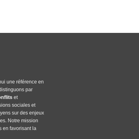
hui une référence en
distinguons par
nflits
et
sions sociales et
oyens sur des enjeux
ses. Notre mission
s en favorisant la