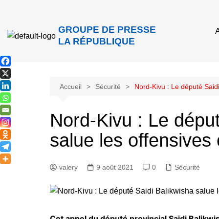
GROUPE DE PRESSE
A
LA RÉPUBLIQUE
Accueil
Sécurité
Nord-Kivu : Le député Saidi
Nord-Kivu : Le déput
salue les offensives
valery
9 août 2021
0
Sécurité
Cet appel du député provincial Saidi Balikwi