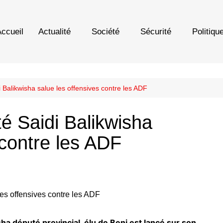
ccueil
Actualité
Société
Sécurité
Politiqu
 Balikwisha salue les offensives contre les ADF
é Saidi Balikwisha
 contre les ADF
sha député provincial, élu de Beni est lancé sur son