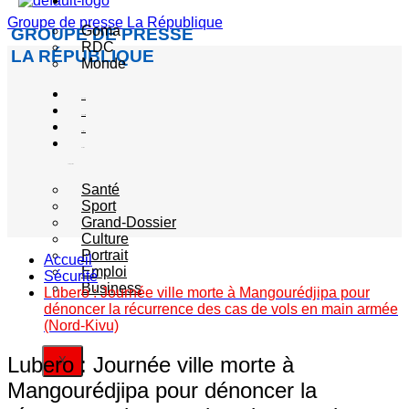
Actualité
Groupe de presse La République
Goma
GROUPE DE PRESSE
RDC
LA RÉPUBLIQUE
Monde
Société
Sécurité
Politique
Autres
catégories
Santé
Sport
Grand-Dossier
Culture
Portrait
Accueil
Emploi
Sécurité
Business
Lubero : Journée ville morte à Mangourédjipa pour
dénoncer la récurrence des cas de vols en main armée
(Nord-Kivu)
Lubero : Journée ville morte à
X
Mangourédjipa pour dénoncer la