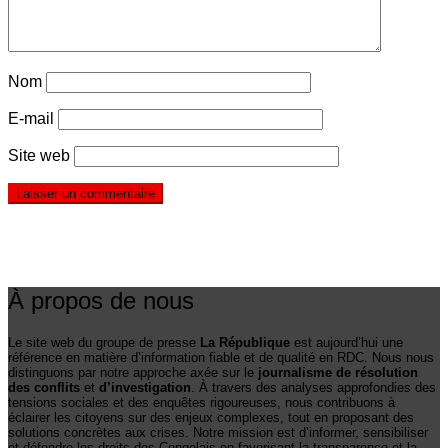
Nom
E-mail
Site web
À propos de nous
Le site web du groupe de presse
La République
est aujourd’hui une
référence en matière d’information fiable et de qualité en RDC. Nous nous
distinguons par notre approche axée sur le
journalisme de résolution
des conflits
et
d’investigation
. À travers des analyses approfondies des
tensions sociales et des enquêtes rigoureuses, nous contribuons à
éclairer les citoyens sur des enjeux complexes, tout en proposant des
solutions concrètes aux crises. Notre mission est d’informer, sensibiliser
et défendre les droits des Congolais en favorisant la transparence et la