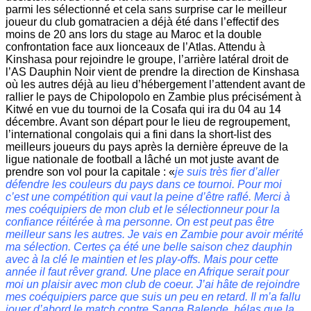
parmi les sélectionné et cela sans surprise car le meilleur
joueur du club gomatracien a déjà été dans l’effectif des
moins de 20 ans lors du stage au Maroc et la double
confrontation face aux lionceaux de l’Atlas. Attendu à
Kinshasa pour rejoindre le groupe, l’arrière latéral droit de
l’AS Dauphin Noir vient de prendre la direction de Kinshasa
où les autres déjà au lieu d’hébergement l’attendent avant de
rallier le pays de Chipolopolo en Zambie plus précisément à
Kitwé en vue du tournoi de la Cosafa qui ira du 04 au 14
décembre. Avant son départ pour le lieu de regroupement,
l’international congolais qui a fini dans la short-list des
meilleurs joueurs du pays après la dernière épreuve de la
ligue nationale de football a lâché un mot juste avant de
prendre son vol pour la capitale : «
je suis très fier d’aller
défendre les couleurs du pays dans ce tournoi. Pour moi
c’est une compétition qui vaut la peine d’être raflé. Merci à
mes coéquipiers de mon club et le sélectionneur pour la
confiance réitérée à ma personne. On est peut pas être
meilleur sans les autres. Je vais en Zambie pour avoir mérité
ma sélection. Certes ça été une belle saison chez dauphin
avec à la clé le maintien et les play-offs. Mais pour cette
année il faut rêver grand. Une place en Afrique serait pour
moi un plaisir avec mon club de coeur. J’ai hâte de rejoindre
mes coéquipiers parce que suis un peu en retard. Il m’a fallu
jouer d’abord le match contre Sanga Balende, hélas que la