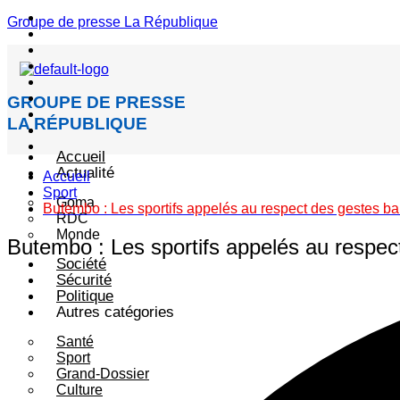
Menu
Groupe de presse La République
GROUPE DE PRESSE
LA RÉPUBLIQUE
Accueil
Actualité
Accueil
Sport
Goma
Butembo : Les sportifs appelés au respect des gestes ba
RDC
Monde
Butembo : Les sportifs appelés au respec
Société
Sécurité
Politique
Autres catégories
Santé
Sport
Grand-Dossier
Culture