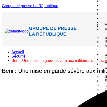
Groupe de presse La République
A
GROUPE DE PRESSE
A
LA RÉPUBLIQUE
M
Accueil
S
Sécurité
S
Beni : Une mise en garde sévère aux militaires qui traca
P
A
Beni : Une mise en garde sévère aux milit
S
S
G
C
P
E
B