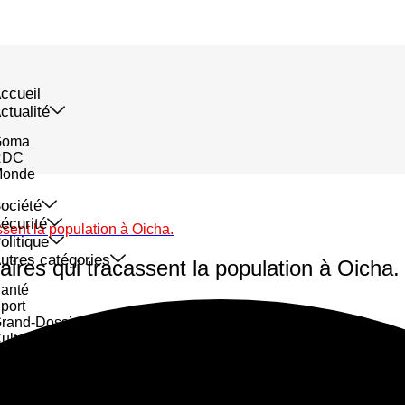
ccueil
ctualité
Goma
RDC
onde
ociété
écurité
ssent la population à Oicha.
olitique
utres catégories
aires qui tracassent la population à Oicha.
anté
port
rand-Dossier
ulture
ortrait
mploi
usiness