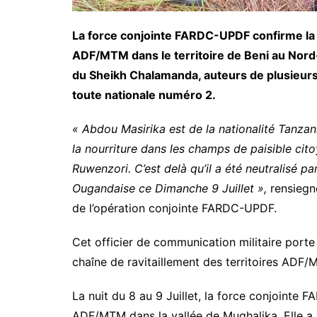
La force conjointe FARDC-UPDF confirme la m
ADF/MTM dans le territoire de Beni au Nord-Ki
du Sheikh Chalamanda, auteurs de plusieur
toute nationale numéro 2.
« Abdou Masirika est de la nationalité Tanzani
la nourriture dans les champs de paisible cito
Ruwenzori. C’est delà qu’il a été neutralisé p
Ougandaise ce Dimanche 9 Juillet »,
rensiegn
de l’opération conjointe FARDC-UPDF.
Cet officier de communication militaire porte c
chaîne de ravitaillement des territoires ADF
La nuit du 8 au 9 Juillet, la force conjointe 
ADF/MTM dans la vallée de Mughalika. Elle a