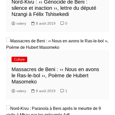
Nord-Kivu : ‹‹ Génocide de Beni :
silence et inaction ››, lettre du député
Nzangi à Félix Tshisekedi
valery
8 août 2019
0
Culture
Massacres de Beni : ‹‹ Nous en avons
le Ras-le-bol ››, Poème de Hubert
Masomeko
valery
8 août 2019
1