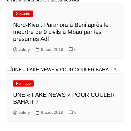
Sécurité
Nord-Kivu : Paranoïa à Beni après le
meurtre de 9 civils à Mbau par les
présumés Adf
valery
8 août 2019
0
Politique
UNE « FAKE NEWS » POUR COULER
BAHATI ?
valery
8 août 2019
0